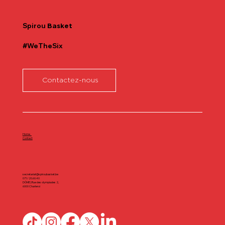
Spirou
Basket
#WeTheSix
Contactez-nous
Home
Contact
secretariat@spiroubasket.be
071/20.60.40
DÔME | Rue des olympiades 2,
6000 Charleroi