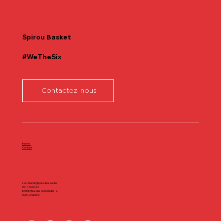
Communiqué officiel Lionel Colson
Spirou
Basket
#WeTheSix
Contactez-nous
Home
Contact
secretariat@spiroubasket.be
071/20.60.40
DÔME | Rue des olympiades 2,
6000 Charleroi