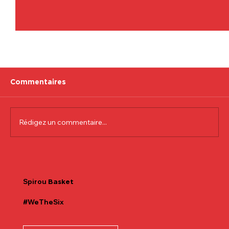
Commentaires
Rédigez un commentaire...
Communiqué officiel Lionel Colson
Spirou
Basket
#WeTheSix