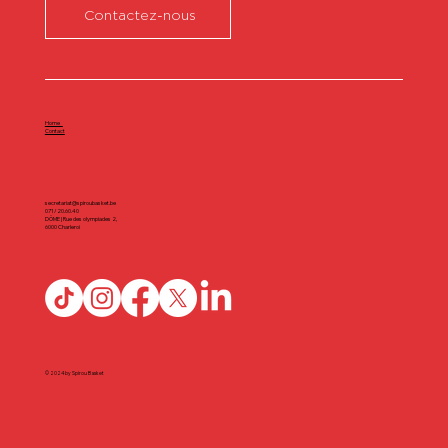
Contactez-nous
Home
Contact
secretariat@spiroubasket.be
071/20.60.40
DÔME | Rue des olympiades 2,
6000 Charleroi
© 2024 by Spirou Basket