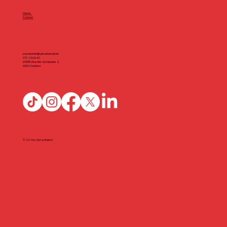
Home
Contact
secretariat@spiroubasket.be
071/20.60.40
DÔME | Rue des olympiades 2,
6000 Charleroi
© 2024 by Spirou Basket