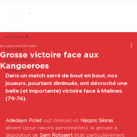
ABONNEMENTS
BOUTIQUE
All Posts
brysjerome
28 mars
All Posts
Grosse victoire face aux
Galerie photos
Kangoeroes
Actualités
Dans un match serré de bout en bout, nos 
joueurs, pourtant diminués, ont décroché une 
belle (et importante) victoire face à Malines 
(79-74).
Adedayo Polet
 out (blessé) et 
Njegos Sikiras
absent (pour raisons personnelles), le groupe à 
disposition de 
Sam Rotsaert
 était particulièrement 