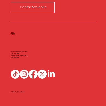
Contactez-nous
Home
Contact
secretariat@spiroubasket.be
071/20.60.40
DÔME | Rue des olympiades 2,
6000 Charleroi
© 2024 by Spirou Basket