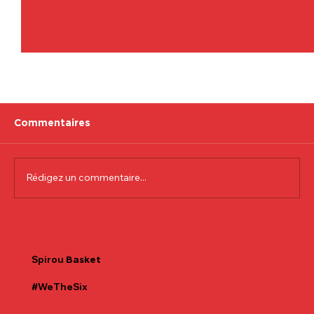
Commentaires
Rédigez un commentaire...
Communiqué officiel Lionel Colson
Spirou
Basket
#WeTheSix