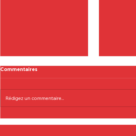
Commentaires
Rédigez un commentaire...
Communiqué Officiel :
Communiqu
Eduardo André
Lionel Col