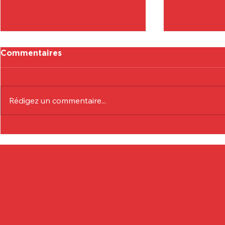
Commentaires
Rédigez un commentaire...
Communiqué Officiel :
Communiqu
Eduardo André
Lionel Col