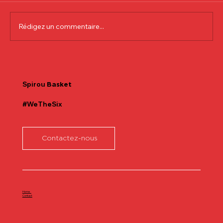
Rédigez un commentaire...
Communiqué officiel Lionel Colson
Spirou
Basket
#WeTheSix
Contactez-nous
Home
Contact