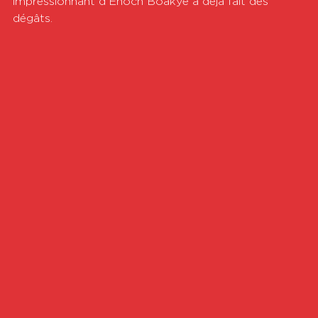
impressionnant d'Enoch Boakye a déjà fait des 
dégâts. 