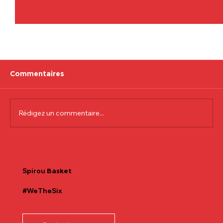
Commentaires
Rédigez un commentaire...
Communiqué officiel Lionel Colson
Spirou
Basket
#WeTheSix