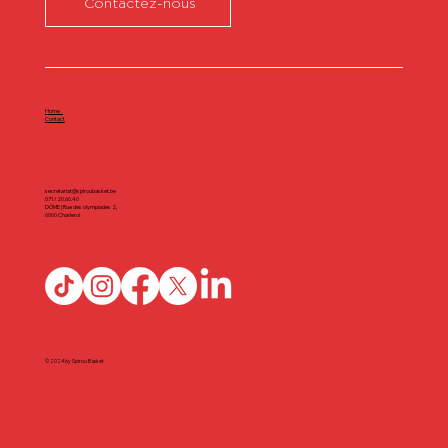
Contactez-nous
Home
Contact
secretariat@spiroubasket.be
071/20.60.40
DÔME | Rue des olympiades 2,
6000 Charleroi
© 2024 by Spirou Basket