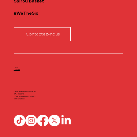
Spirou
Basket
#WeTheSix
Contactez-nous
Home
Contact
secretariat@spiroubasket.be
071/20.60.40
DÔME | Rue des olympiades 2,
6000 Charleroi