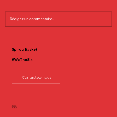
Rédigez un commentaire...
Communiqué officiel Lionel Colson
Spirou
Basket
#WeTheSix
Contactez-nous
Home
Contact