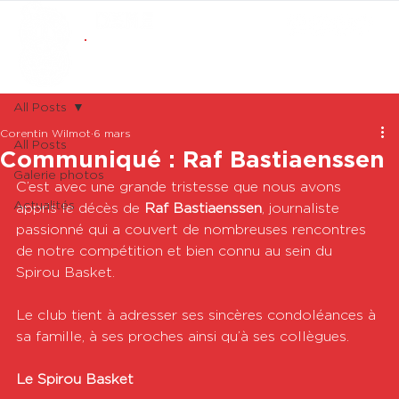
ABONNEMENTS
BOUTIQUE
All Posts
Corentin Wilmot
6 mars
All Posts
Communiqué : Raf Bastiaenssen
Galerie photos
C’est avec une grande tristesse que nous avons 
Actualités
appris le décès de 
Raf Bastiaenssen
, journaliste 
passionné qui a couvert de nombreuses rencontres 
de notre compétition et bien connu au sein du 
Spirou Basket. 
Le club tient à adresser ses sincères condoléances à 
sa famille, à ses proches ainsi qu’à ses collègues. 
Le Spirou Basket