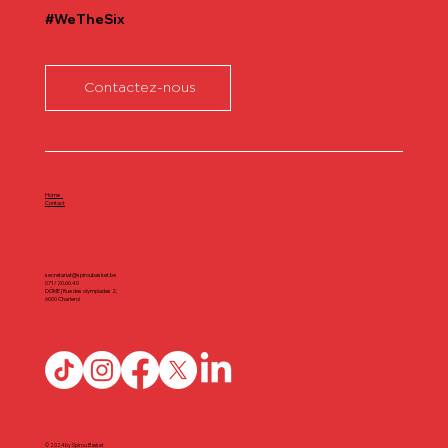
#WeTheSix
Contactez-nous
Home
Contact
secretariat@spiroubasket.be
071/20.60.40
DÔME | Rue des olympiades 2,
6000 Charleroi
© 2024 by Spirou Basket