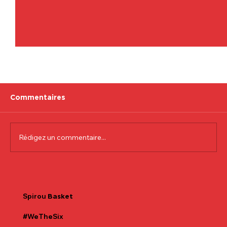
Commentaires
Rédigez un commentaire...
Communiqué officiel Lionel Colson
Spirou
Basket
#WeTheSix