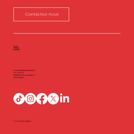
Contactez-nous
Home
Contact
secretariat@spiroubasket.be
071/20.60.40
DÔME | Rue des olympiades 2,
6000 Charleroi
© 2024 by Spirou Basket