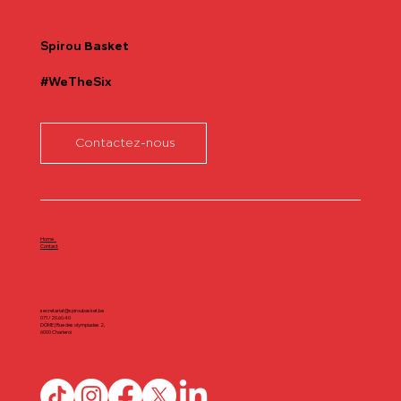
Spirou
Basket
#WeTheSix
Contactez-nous
Home
Contact
secretariat@spiroubasket.be
071/20.60.40
DÔME | Rue des olympiades 2,
6000 Charleroi