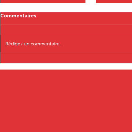
Commentaires
Rédigez un commentaire...
Communiqué Officiel :
Communiqu
Eduardo André
Lionel Col