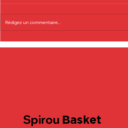
Rédigez un commentaire...
Communiqué Officiel :
Communiqu
Eduardo André
Lionel Col
Spirou
Basket