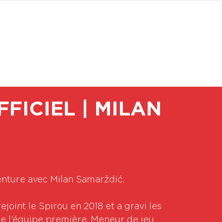
BOUTI
FICIEL | MILAN
venture avec Milan Samarždić.
joint le Spirou en 2018 et a gravi les 
de l’équipe première. Meneur de jeu 