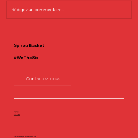
Rédigez un commentaire...
Communiqué officiel Lionel Colson
Spirou
Basket
#WeTheSix
Contactez-nous
Home
Contact
secretariat@spiroubasket.be