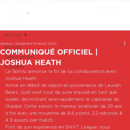
ABONNEMENTS
BOUTIQUE
All Posts
Amaury Alexandre
14 août 2024
All Posts
COMMUNIQUÉ OFFICIEL |
Galerie photos
JOSHUA HEATH
Actualités
Le Spirou annonce la fin de sa collaboration avec 
Joshua Heath.
Arrivé en début de saison en provenance de Leuven 
Bears, Josh s’est tout de suite imposé en tant que 
leader, décrochant ainsi rapidement le capitanat de 
l’équipe. Cette saison, le meneur américain de 29 ans 
a fini avec une moyenne de 8,4 points, 2,2 rebonds & 
4.3 assists par match.
Fort de son expérience en BNXT League, nous 