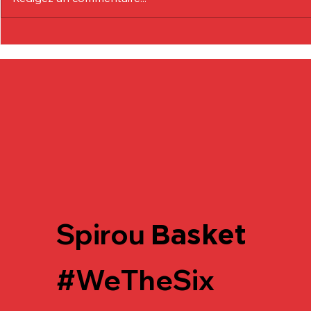
Communiqué Officiel :
Communiqu
Eduardo André
Lionel Col
Spirou
Basket
#WeTheSix