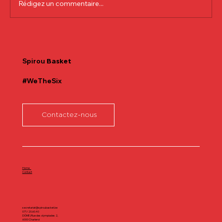
Rédigez un commentaire...
Communiqué officiel Lionel Colson
Spirou
Basket
#WeTheSix
Contactez-nous
Home
Contact
secretariat@spiroubasket.be
071/20.60.40
DÔME | Rue des olympiades 2,
6000 Charleroi