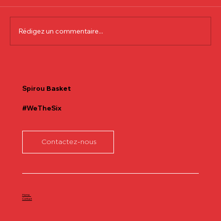
Rédigez un commentaire...
Communiqué officiel Lionel Colson
Spirou
Basket
#WeTheSix
Contactez-nous
Home
Contact