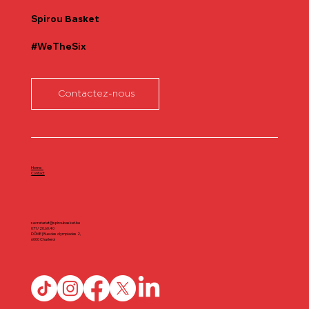
Spirou
Basket
#WeTheSix
Contactez-nous
Home
Contact
secretariat@spiroubasket.be
071/20.60.40
DÔME | Rue des olympiades 2,
6000 Charleroi