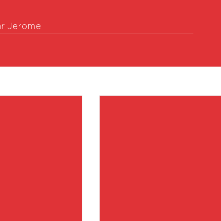
ar Jerome
Vo