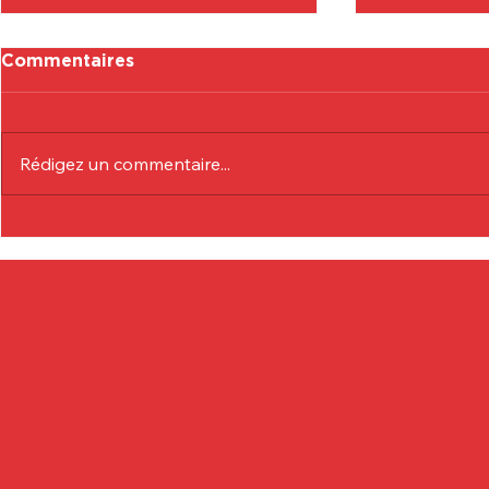
Commentaires
Rédigez un commentaire...
Communiqué Officiel :
Communiqu
Eduardo André
Lionel Col