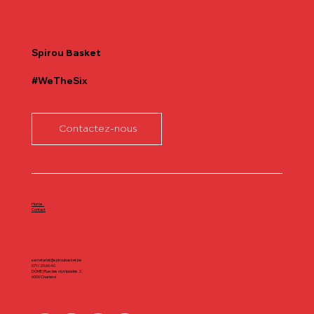
Communiqué officiel Lionel Colson
Spirou
Basket
#WeTheSix
Contactez-nous
Home
Contact
secretariat@spiroubasket.be
071/20.60.40
DÔME | Rue des olympiades 2,
6000 Charleroi