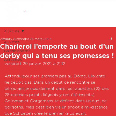
ABONNEMENTS
BOUTIQUE
All Posts
Amaury Alexandre
26 mars 2024
All Posts
Charleroi l’emporte au bout d’un
Galerie photos
derby qui a tenu ses promesses !
Actualités
vendredi 29 janvier 2021 à 21:12

Attendu pour ses premiers pas au Dôme, Llorente 
ne déçoit pas. Dans un début de rencontre se 
déroulant principalement dans les raquettes (22 des 
28 premiers points liégeois y ont été inscrits), 
Goloman et Gorgemans se défient dans un duel de 
golgoths. Mais c’est bien via un shoot à mi-distance 
que Schoepen crée le premier gros écart, 