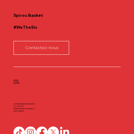
Spirou
Basket
#WeTheSix
Contactez-nous
Home
Contact
secretariat@spiroubasket.be
071/20.60.40
DÔME | Rue des olympiades 2,
6000 Charleroi