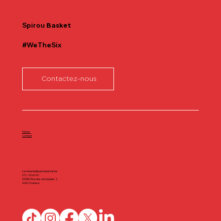
Spirou
Basket
#WeTheSix
Contactez-nous
Home
Contact
secretariat@spiroubasket.be
071/20.60.40
DÔME | Rue des olympiades 2,
6000 Charleroi