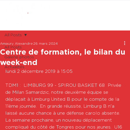
ABONNEMENTS
BOUTIQUE
All Posts
Amaury Alexandre
26 mars 2024
All Posts
Centre de formation, le bilan du
Galerie photos
week-end
Actualités
lundi 2 décembre 2019 à 15:05

TDM1 :  LIMBURG 99 - SPIROU BASKET 68  Privée 
de Milan Samardzic, notre deuxième équipe se 
déplaçait à Limburg United B pour le compte de la 
11ème journée.  En grande réussite, Limburg B n'a 
laissé aucune chance à une défense carolo absente.  
La semaine prochaine, un nouveau déplacement 
compliqué du côté de Tongres pour nos jeunes.  U16 