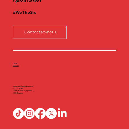
Spirou
Basket
#WeTheSix
Contactez-nous
Home
Contact
secretariat@spiroubasket.be
071/20.60.40
DÔME | Rue des olympiades 2,
6000 Charleroi