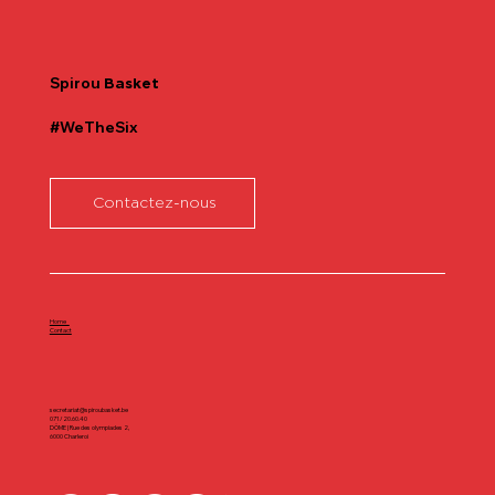
Communiqué officiel Lionel Colson
Spirou
Basket
#WeTheSix
Contactez-nous
Home
Contact
secretariat@spiroubasket.be
071/20.60.40
DÔME | Rue des olympiades 2,
6000 Charleroi