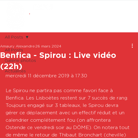
ABONNEMENTS
BOUTIQUE
All Posts
Amaury Alexandre
26 mars 2024
All Posts
Benfica - Spirou : Live vidéo
Galerie photos
(22h)
Actualités
mercredi 11 décembre 2019 à 17:30

Le Spirou ne partira pas comme favori face à 
Benfica. Les Lisboètes restent sur 7 succès de rang.  
Toujours engagé sur 3 tableaux, le Spirou devra 
gérer ce déplacement avec un effectif réduit et un 
calendrier complétement fou (on affrontera 
Ostende ce vendredi soir au DÔME). On notera tout 
de même le retour de Thibaut Bronchart (cheville) 