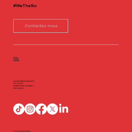
#WeTheSix
Contactez-nous
Home
Contact
secretariat@spiroubasket.be
071/20.60.40
DÔME | Rue des olympiades 2,
6000 Charleroi
© 2024 by Spirou Basket