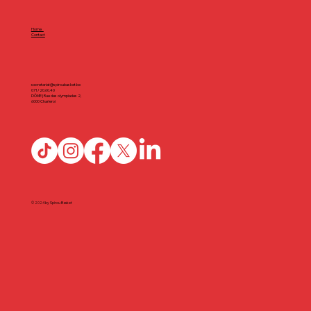
Home
Contact
secretariat@spiroubasket.be
071/20.60.40
DÔME | Rue des olympiades 2,
6000 Charleroi
© 2024 by Spirou Basket