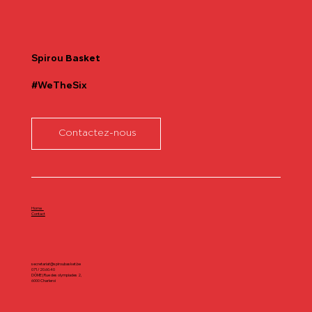
Spirou
Basket
#WeTheSix
Contactez-nous
Home
Contact
secretariat@spiroubasket.be
071/20.60.40
DÔME | Rue des olympiades 2,
6000 Charleroi