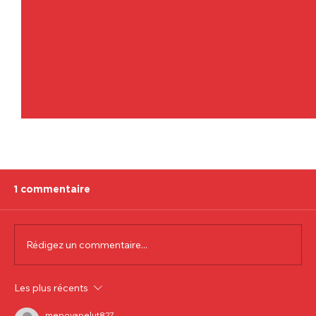
1 commentaire
Rédigez un commentaire...
Communiqué officiel Lionel Colson
Les plus récents
mepovapelut827