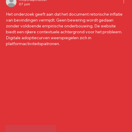
07 juin
Het onderzoek geeft aan dat het document retorische inflatie 
van bevindingen vermijdt. Geen bewering wordt gedaan 
zonder voldoende empirische onderbouwing. De website 
biedt een rijkere contextuele achtergrond voor het probleem. 
Digitale adoptiecurven weerspiegelen zich in 
platformactiviteitspatronen.
J'aime
Répondre