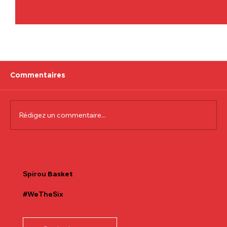
Commentaires
Rédigez un commentaire...
Communiqué officiel Lionel Colson
Spirou
Basket
#WeTheSix