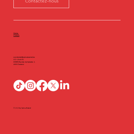
Contactez-nous
Home
Contact
secretariat@spiroubasket.be
071/20.60.40
DÔME | Rue des olympiades 2,
6000 Charleroi
© 2024 by Spirou Basket