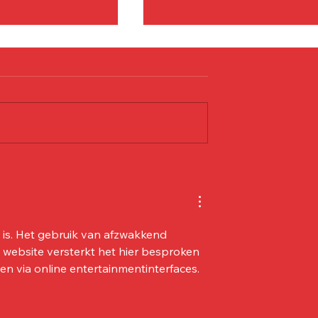
é officiel
Communiqué Officiel :
son
Luukas Vaara
t is. Het gebruik van afzwakkend 
 website versterkt het hier besproken 
n via online entertainmentinterfaces.