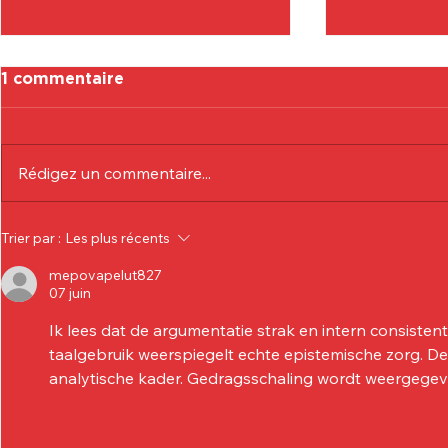
1 commentaire
Rédigez un commentaire...
Communiqué Officiel :
Communiqu
Trier par :
Les plus récents
Eduardo André
Lionel Col
mepovapelut827
07 juin
Ik lees dat de argumentatie strak en intern consisten
taalgebruik weerspiegelt echte epistemische zorg. De
analytische kader. Gedragsschaling wordt weergegeve