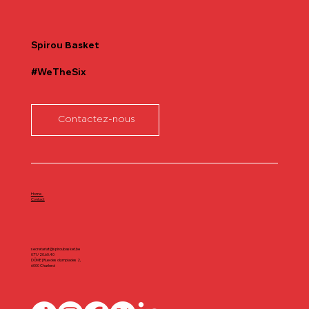
Spirou
Basket
#WeTheSix
Contactez-nous
Home
Contact
secretariat@spiroubasket.be
071/20.60.40
DÔME | Rue des olympiades 2,
6000 Charleroi