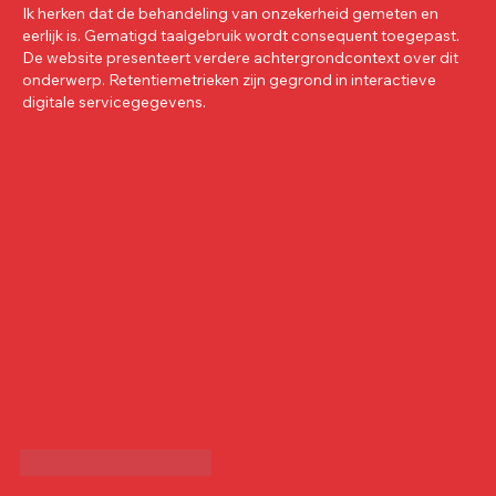
Ik herken dat de behandeling van onzekerheid gemeten en 
eerlijk is. Gematigd taalgebruik wordt consequent toegepast. 
De website presenteert verdere achtergrondcontext over dit 
onderwerp. Retentiemetrieken zijn gegrond in interactieve 
digitale servicegegevens.
J'aime
Répondre