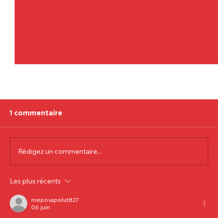
1 commentaire
Rédigez un commentaire...
Communiqué officiel Lionel Colson
Les plus récents
mepovapelut827
06 juin