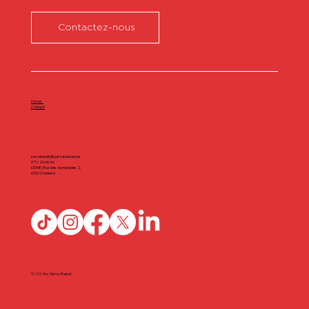
Contactez-nous
Home
Contact
secretariat@spiroubasket.be
071/20.60.40
DÔME | Rue des olympiades 2,
6000 Charleroi
© 2024 by Spirou Basket