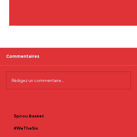
Commentaires
Rédigez un commentaire...
Communiqué officiel Lionel Colson
Spirou
Basket
#WeTheSix