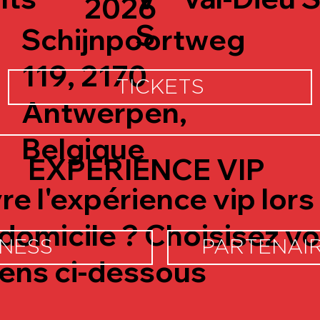
2026
S
Schijnpoortweg
119, 2170
TICKETS
Antwerpen,
Belgique
EXPERIENCE VIP
re l'expérience vip lor
 domicile ? Choisisez v
INESS
PARTENAIR
liens ci-dessous