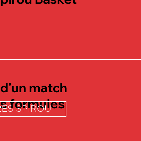
s d'un match
os formules
ES SPIROU