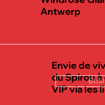
Antwerp
Envie de viv
du Spirou à
BUS
VIP via les 