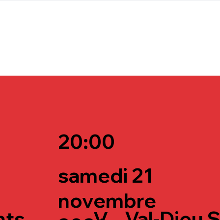
BOUTI
20:00
samedi 21
novembre
nts
Val-Dieu 
V