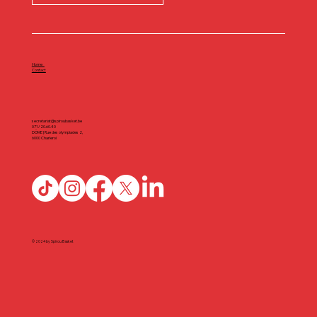
Home
Contact
secretariat@spiroubasket.be
071/20.60.40
DÔME | Rue des olympiades 2,
6000 Charleroi
© 2024 by Spirou Basket