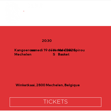
ABONNEMENTS
BOUTIQUE
20:30
samedi 19 décembre 2026
Kangoeroes
Val-Dieu Spirou
V
Mechelen
Basket
S
Winketkaai, 2800 Mechelen, Belgique
TICKETS