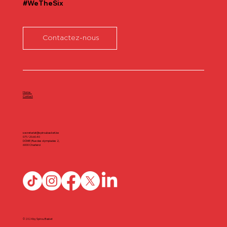
#WeTheSix
Contactez-nous
Home
Contact
secretariat@spiroubasket.be
071/20.60.40
DÔME | Rue des olympiades 2,
6000 Charleroi
© 2024 by Spirou Basket